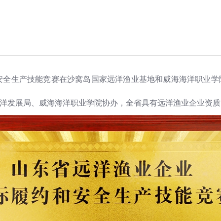
际履约和安全生产技能竞赛在沙窝岛国家远洋渔业基地和威海海洋职
洋发展局、威海海洋职业学院协办，全省具有远洋渔业企业资质