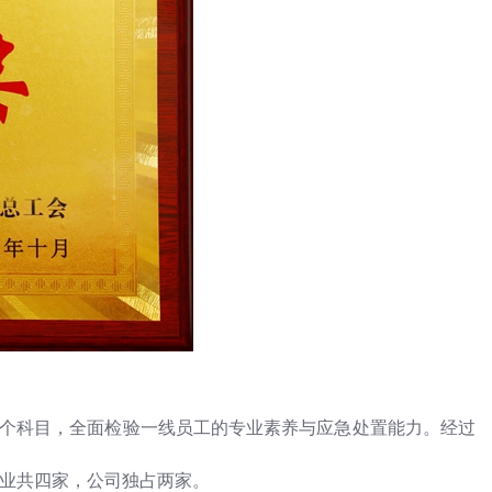
个科目，全面检验一线员工的专业素养与应急处置能力。经过
业共四家，公司独占两家。