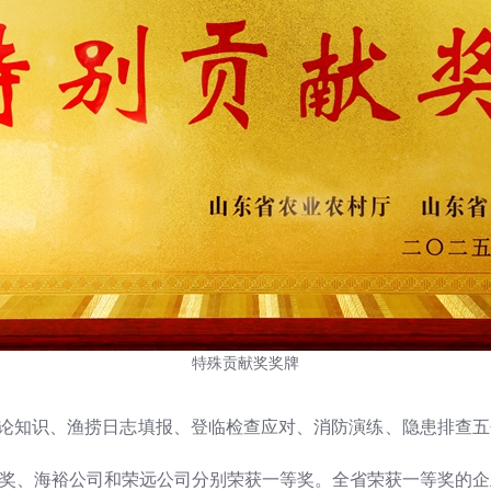
特殊贡献奖奖牌
论知识、渔捞日志填报、登临检查应对、消防演练、隐患排查五
奖、海裕公司和荣远公司分别荣获一等奖。全省荣获一等奖的企