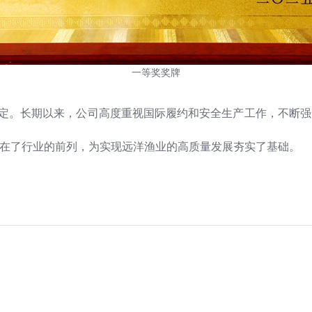
一等奖奖牌
定。长期以来，公司高度重视国际履约和安全生产工作，不断强
在了行业的前列，为实现远洋渔业的高质量发展夯实了基础。