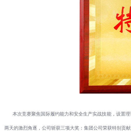
本次竞赛聚焦国际履约能力和安全生产实战技能，设置理
两天的激烈角逐，公司斩获三项大奖：集团公司荣获特别贡献