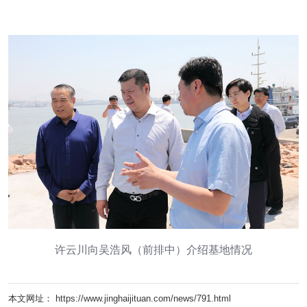
许云川向吴浩风（前排中）介绍基地情况
本文网址： https://www.jinghaijituan.com/news/791.html