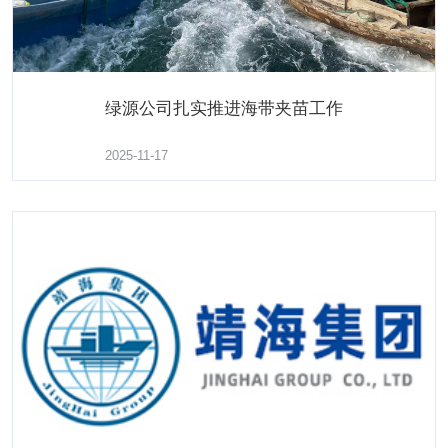
绿源公司扎实推进海带夹苗工作
“鲁荣远渔运789”远洋运输船归港卸货
2025-11-17
了解更多
2025-04-02