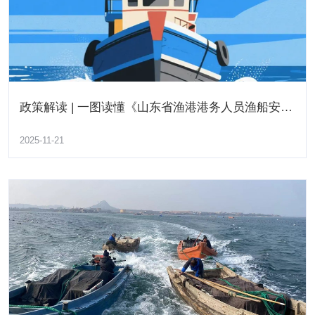
政策解读 | 一图读懂《山东省渔港港务人员渔船安全
“鲁荣远渔运678”远洋运输船归港卸货并重返渔场
核查指南》
2025-11-21
了解更多
2025-04-08