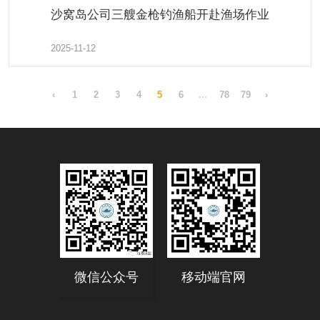
沙窝岛公司三艘金枪钓渔船开赴渔场作业
2025-11-12
金海丰公司参加中国远洋渔业“起航”40周年海洋美食
‹
1
2
3
4
5
6
...
78
79
›
文化节活动
了解更多
2025-03-12
微信公众号
移动端官网